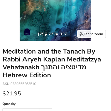
Tap to zoom
Meditation and the Tanach By
Rabbi Aryeh Kaplan Meditatzya
Vehatanakh מדיטציה והתנך
Hebrew Edition
SKU
9789655263510
Current price
$21.95
Quantity