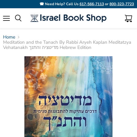
☎ Need Help? Call Us
617-566-7113
or
800-323-7723
Menu
View
Search
cart
Home
Meditation and the Tanach By Rabbi Aryeh Kaplan Meditatzya
Vehatanakh מדיטציה והתנך Hebrew Edition